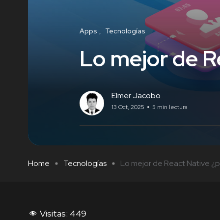
Apps
Tecnologías
Lo mejor de R
Elmer Jacobo
13 Oct, 2025
5 min lectura
Home
Tecnologías
Lo mejor de React Native ¿por
Visitas:
449