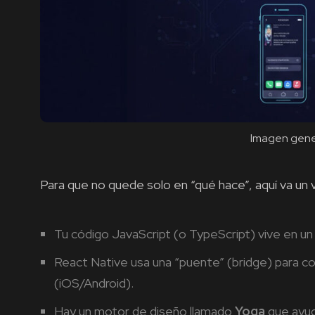
Imagen gene
Para que no quede solo en “qué hace”, aquí va un v
Tu código JavaScript (o TypeScript) vive en u
React Native usa una “puente” (bridge) para co
(iOS/Android).
Hay un motor de diseño llamado
Yoga
que ayud