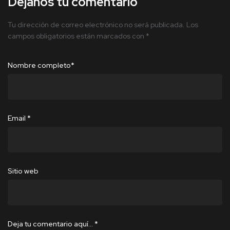
Déjanos tu comentario
Tu dirección de correo electrónico no será publicada.
Los
campos obligatorios están marcados con
*
Nombre completo
*
Email
*
Sitio web
Deja tu comentario aquí…
*