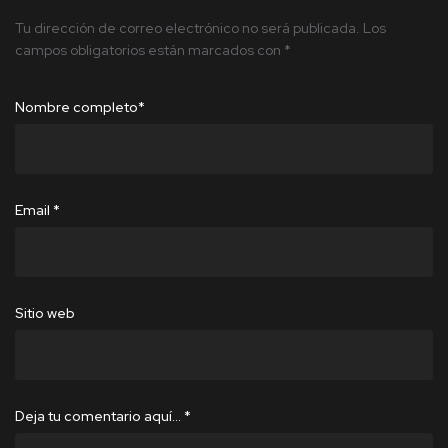
Tu dirección de correo electrónico no será publicada.
Los
campos obligatorios están marcados con
*
Nombre completo
*
Email
*
Sitio web
Deja tu comentario aquí…
*