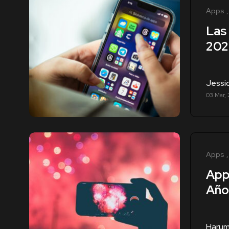
Apps
Las
202
Jessi
03 Mar,
Apps
App
Año
Harum