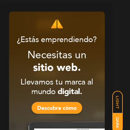
LIGHT
DARK