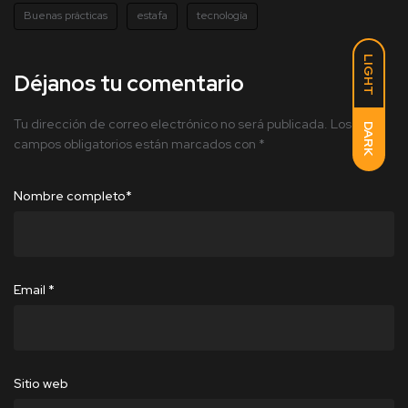
Buenas prácticas
estafa
tecnología
LIGHT
Déjanos tu comentario
Tu dirección de correo electrónico no será publicada.
Los
DARK
campos obligatorios están marcados con
*
Nombre completo
*
Email
*
Sitio web