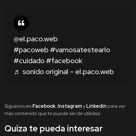
@el.paco.web
#pacoweb
#vamosatestearlo
#cuidado
#facebook
♬ sonido original – el.paco.web
Síguenos en
Facebook
,
Instagram
y
Linkedin
para ver
más contenido que te puede ser de utilidad.
Quiza te pueda interesar