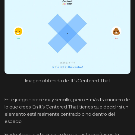
Imagen obtenida de: It’s Centered That
Este juego parece muy sencillo, pero es más traicionero de
lo que crees. En It’s Centered That tienes que decidir si un
elemento está realmente centrado o no dentro del
espacio.
Es ideal para darte cuenta de qué tanto confías en tu