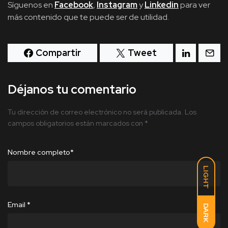
Síguenos en
Facebook
,
Instagram
y
Linkedin
para ver
más contenido que te puede ser de utilidad.
Compartir
Tweet
Déjanos tu comentario
Tu dirección de correo electrónico no será publicada.
Los
campos obligatorios están marcados con
*
Nombre completo
*
LIGHT
Email
*
DARK