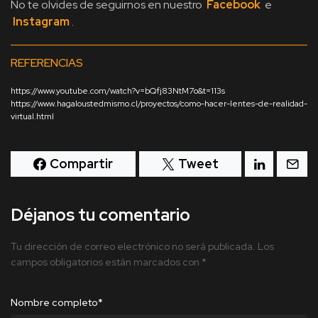
No te olvides de seguirnos en nuestro
Facebook
e
Instagram
.
REFERENCIAS
https://www.youtube.com/watch?v=bQfj83NtM7o&t=113s
https://www.hagaloustedmismo.cl/proyectos/como-hacer-lentes-de-realidad-
virtual.html
Compartir
Tweet
Déjanos tu comentario
Tu dirección de correo electrónico no será publicada.
Los
campos obligatorios están marcados con
*
Nombre completo
*